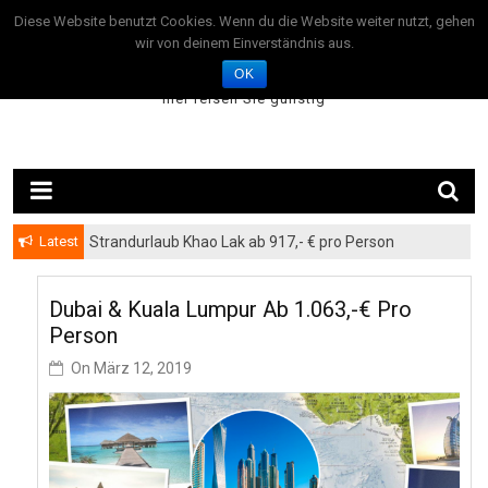
Skip
August 8, 2026
Diese Website benutzt Cookies. Wenn du die Website weiter nutzt, gehen
to
wir von deinem Einverständnis aus.
TravelOffer24.com
content
OK
– hier reisen Sie günstig –
Latest
Strandurlaub Khao Lak ab 917,- € pro Person
Dubai & Kuala Lumpur Ab 1.063,-€ Pro
Person
On
März 12, 2019