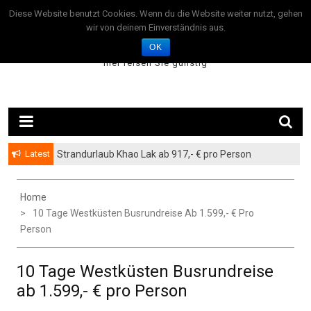
Skip
August 6, 2026
Diese Website benutzt Cookies. Wenn du die Website weiter nutzt, gehen
to
wir von deinem Einverständnis aus.
TravelOffer24.com
content
OK
– hier reisen Sie günstig –
Latest
Strandurlaub Khao Lak ab 917,- € pro Person
Home
10 Tage Westküsten Busrundreise Ab 1.599,- € Pro
Person
10 Tage Westküsten Busrundreise
ab 1.599,- € pro Person