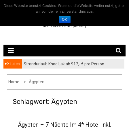
Skip
August 8, 2026
Diese Website benutzt Cookies. Wenn du die Website weiter nutzt, gehen
to
wir von deinem Einverständnis aus.
TravelOffer24.com
content
OK
– hier reisen Sie günstig –
Latest
Strandurlaub Khao Lak ab 917,- € pro Person
Home
Ägypten
Schlagwort: Ägypten
Ägypten – 7 Nächte Im 4* Hotel Inkl.