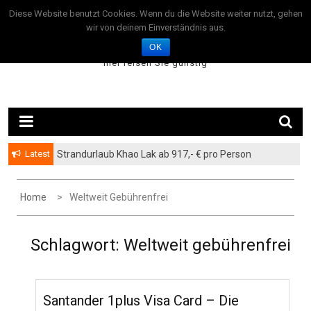
Skip
August 8, 2026
Diese Website benutzt Cookies. Wenn du die Website weiter nutzt, gehen
to
wir von deinem Einverständnis aus.
TravelOffer24.com
content
OK
– hier reisen Sie günstig –
Latest
Strandurlaub Khao Lak ab 917,- € pro Person
Home
Weltweit Gebührenfrei
Schlagwort: Weltweit gebührenfrei
Santander 1plus Visa Card – Die