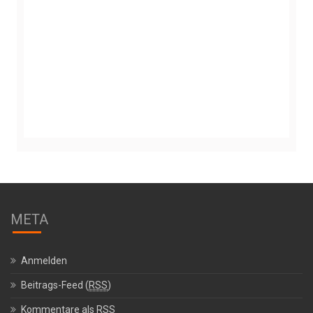
META
Anmelden
Beitrags-Feed (
RSS
)
Kommentare als
RSS